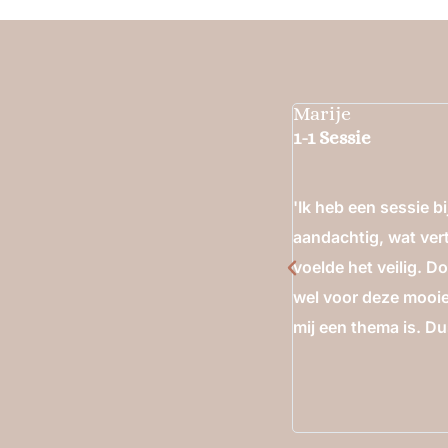
Marije
1-1 Sessie
 en heel mooi neergezet door
'Ik heb een sessie bi
 en gevoel over je leven. Prachtig
aandachtig, wat ver
voelde het veilig. D
wel voor deze mooie 
mij een thema is. Du