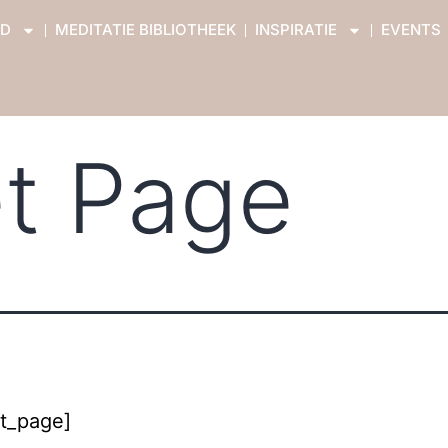
D
MEDITATIE BIBLIOTHEEK
INSPIRATIE
EVENTS
t Page
et_page]