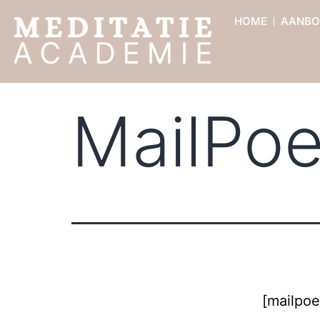
HOME
AANBO
MailPoe
[mailpo