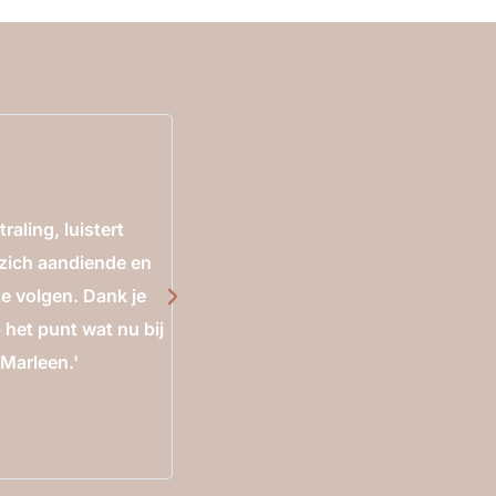
Leoni
1-1 Sessie
raling, luistert
'Marleen stelde me op mijn gemak en
 zich aandiende en
zakken en zag beelden. Dit gebeurde
te volgen. Dank je
stem met de juiste intonatie. De an
 het punt wat nu bij
antwoorden of de woorden die ik spra
 Marleen.'
krachtig, blij en veilig voelde en d
om allerlei dingen. Mijn doel en mijn
ongeacht wat er ook gebeurt in mijn 
hypnose kwam. Al met al voel ik me k